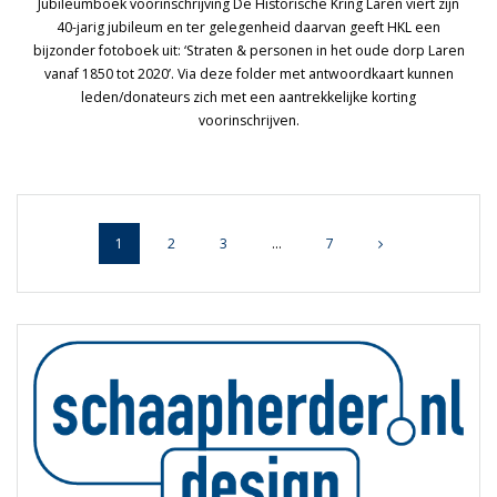
Jubileumboek voorinschrijving De Historische Kring Laren viert zijn
40-jarig jubileum en ter gelegenheid daarvan geeft HKL een
bijzonder fotoboek uit: ‘Straten & personen in het oude dorp Laren
vanaf 1850 tot 2020’. Via deze folder met antwoordkaart kunnen
leden/donateurs zich met een aantrekkelijke korting
voorinschrijven.
Posts
Page
Page
Page
Page
1
2
3
…
7
navigation