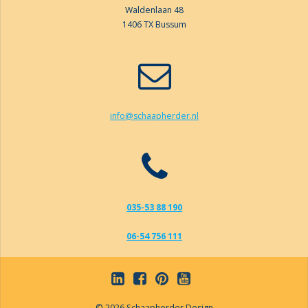
Waldenlaan 48
1406 TX Bussum
info@schaapherder.nl
035-53 88 190
06-54 756 111
© 2026 Schaapherder Design