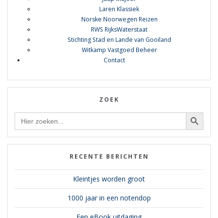
Laren Klassiek
Norske Noorwegen Reizen
RWS RijksWaterstaat
Stichting Stad en Lande van Gooiland
Witkamp Vastgoed Beheer
Contact
ZOEK
Zoekknop
Zoek
naar:
RECENTE BERICHTEN
Kleintjes worden groot
1000 jaar in een notendop
Een eBook uitdaging