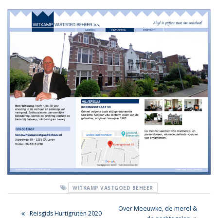
WITKAMP VASTGOED BEHEER
Bericht
Next
Over Meeuwke, de merel &
Previous
Reisgids Hurtigruten 2020