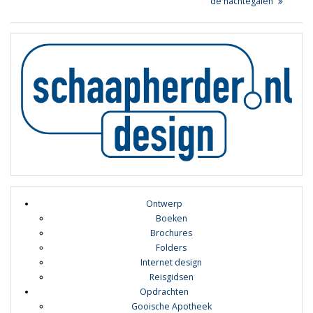
navigatie
post:
de nachtegalen
post:
Ontwerp
Boeken
Brochures
Folders
Internet design
Reisgidsen
Opdrachten
Gooische Apotheek