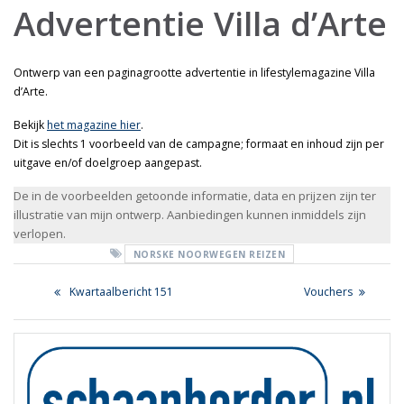
Advertentie Villa d’Arte
Ontwerp van een paginagrootte advertentie in lifestylemagazine Villa
d’Arte.
Bekijk
het magazine hier
.
Dit is slechts 1 voorbeeld van de campagne; formaat en inhoud zijn per
uitgave en/of doelgroep aangepast.
De in de voorbeelden getoonde informatie, data en prijzen zijn ter
illustratie van mijn ontwerp. Aanbiedingen kunnen inmiddels zijn
verlopen.
NORSKE NOORWEGEN REIZEN
Bericht
Previous
Next
Kwartaalbericht 151
Vouchers
navigatie
post:
post: