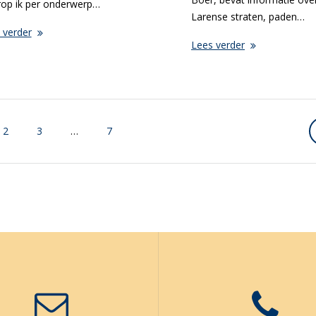
op ik per onderwerp…
Larense straten, paden…
 verder
Lees verder
Page
Page
Page
2
3
…
7