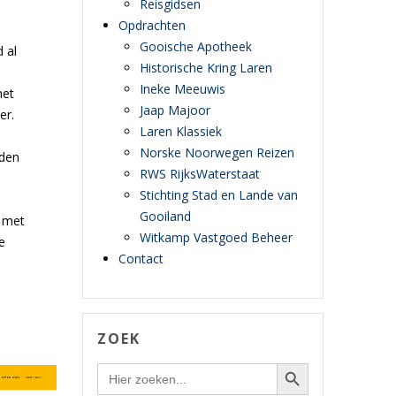
Reisgidsen
Opdrachten
Gooische Apotheek
d al
Historische Kring Laren
Ineke Meeuwis
het
Jaap Majoor
er.
Laren Klassiek
Norske Noorwegen Reizen
den
RWS RijksWaterstaat
Stichting Stad en Lande van
Gooiland
s met
Witkamp Vastgoed Beheer
e
Contact
ZOEK
Zoekknop
Zoek
naar: