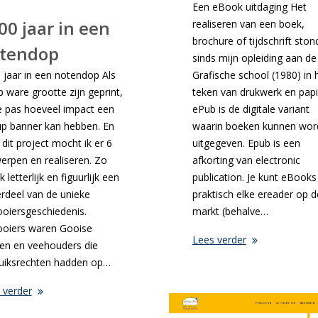
Een eBook uitdaging Het
00 jaar in een
realiseren van een boek,
brochure of tijdschrift ston
tendop
sinds mijn opleiding aan de
 jaar in een notendop Als
Grafische school (1980) in 
p ware grootte zijn geprint,
teken van drukwerk en papi
je pas hoeveel impact een
ePub is de digitale variant
-up banner kan hebben. En
waarin boeken kunnen wor
 dit project mocht ik er 6
uitgegeven. Epub is een
erpen en realiseren. Zo
afkorting van electronic
k letterlijk en figuurlijk een
publication. Je kunt eBook
rdeel van de unieke
praktisch elke ereader op d
ooiersgeschiedenis.
markt (behalve…
ooiers waren Gooise
Lees verder
en en veehouders die
uiksrechten hadden op…
 verder