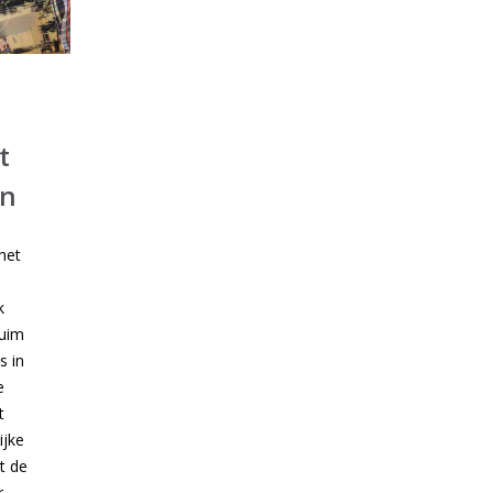
t
en
het
k
ruim
s in
e
t
ijke
t de
r