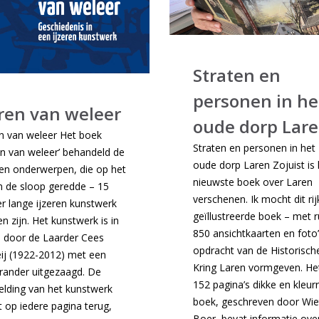
Straten en
personen in he
ren van weleer
oude dorp Lar
n van weleer Het boek
Straten en personen in het
en van weleer’ behandeld de
oude dorp Laren Zojuist is 
ien onderwerpen, die op het
nieuwste boek over Laren
n de sloop geredde – 15
verschenen. Ik mocht dit rij
r lange ijzeren kunstwerk
geïllustreerde boek – met 
en zijn. Het kunstwerk is in
850 ansichtkaarten en foto’
 door de Laarder Cees
opdracht van de Historisch
ij (1922-2012) met een
Kring Laren vormgeven. He
brander uitgezaagd. De
152 pagina’s dikke en kleurr
elding van het kunstwerk
boek, geschreven door Wie
 op iedere pagina terug,
Boer, bevat informatie ove