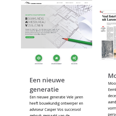
Mo
Een nieuwe
Mooi
generatie
Eeml
dece
Een nieuwe generatie Vele jaren
aand
heeft bouwkundig ontwerper en
vorm
adviseur Casper Vos succesvol
pers
gebruik gemaakt van de