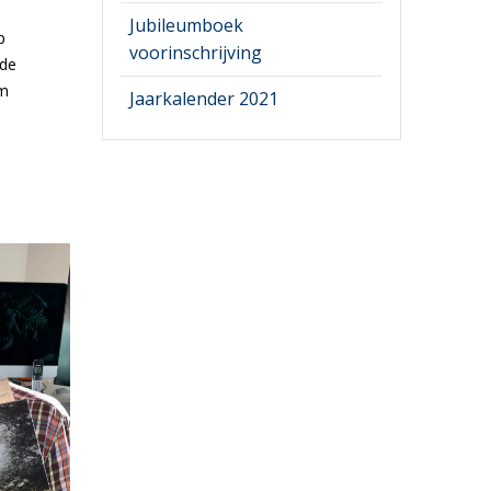
n
Jubileumboek
p
voorinschrijving
 de
um
Jaarkalender 2021