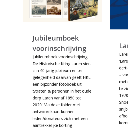
Jubileumboek
La
voorinschrijving
Lare
Jubileumboek voorinschrijving
‘Lar
De Historische Kring Laren viert
dert
zijn 40-jarig jubileum en ter
– va
gelegenheid daarvan geeft HKL
mete
een bijzonder fotoboek uit:
te zi
‘Straten & personen in het oude
1970
dorp Laren vanaf 1850 tot
Snoe
2020’. Via deze folder met
snij
antwoordkaart kunnen
afbe
leden/donateurs zich met een
komt
aantrekkelijke korting