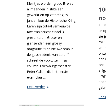
Kleintjes worden groot Er was
10
al maanden in stilte aan
gewerkt en op zaterdag 29
no
januari kon de Historische Kring
1000
Laren zijn totaal vernieuwde
ze o
Kwartaalbericht eindelijk
zie 
presenteren. Groter en
roll
glanzender; een glossy
voor
magazine! “Een nieuwe stap in
ontw
de geschiedenis van Laren”
ben i
schreef de voorzitter in zijn
onde
column. Loco-burgemeester
erfg
Peter Calis – die het eerste
Erfg
exemplaar…
boer
Lees verder
gebr
Lees