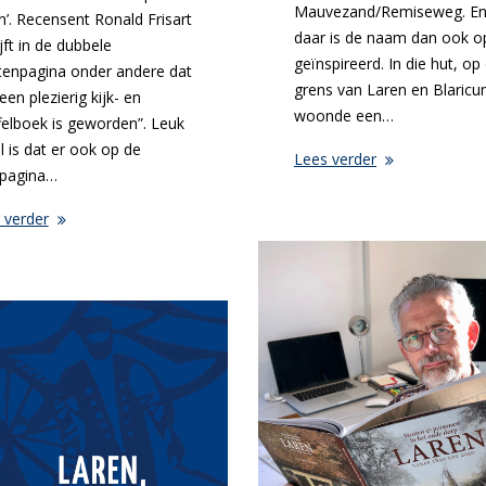
Mauvezand/Remiseweg. E
n’. Recensent Ronald Frisart
daar is de naam dan ook o
jft in de dubbele
geïnspireerd. In die hut, op
tenpagina onder andere dat
grens van Laren en Blaric
een plezierig kijk- en
woonde een…
felboek is geworden”. Leuk
l is dat er ook op de
Lees verder
pagina…
 verder