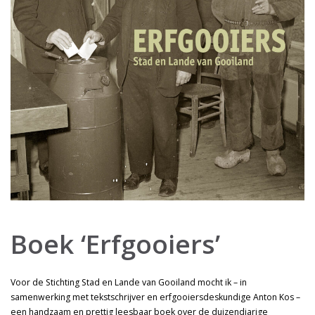
Boek ‘Erfgooiers’
Voor de Stichting Stad en Lande van Gooiland mocht ik – in
samenwerking met tekstschrijver en erfgooiersdeskundige Anton Kos –
een handzaam en prettig leesbaar boek over de duizendjarige