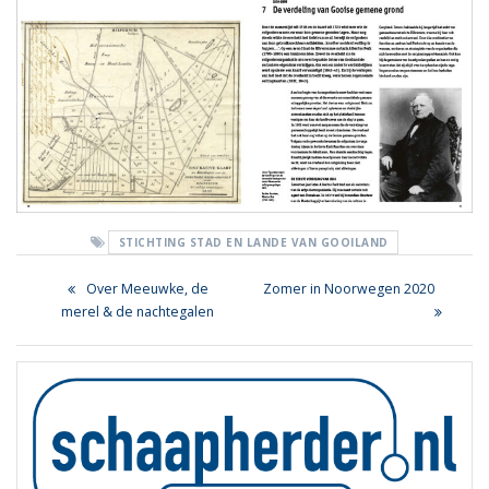
STICHTING STAD EN LANDE VAN GOOILAND
Bericht
Previous
Next
Over Meeuwke, de
Zomer in Noorwegen 2020
navigatie
post:
post:
merel & de nachtegalen