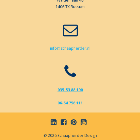
Waldenlaan 48
1406 TX Bussum
info@schaapherder.nl
035-53 88 190
06-54 756 111
© 2026 Schaapherder Design