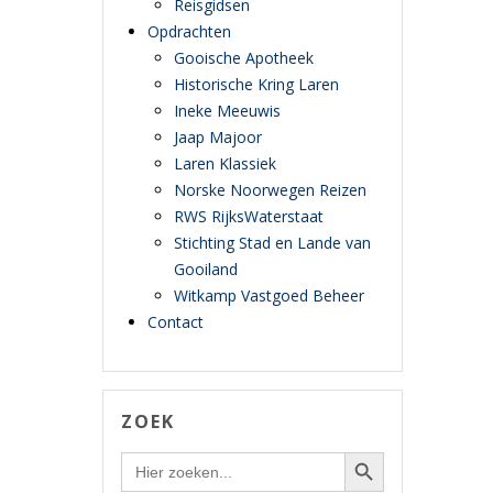
Reisgidsen
Opdrachten
Gooische Apotheek
Historische Kring Laren
Ineke Meeuwis
Jaap Majoor
Laren Klassiek
Norske Noorwegen Reizen
RWS RijksWaterstaat
Stichting Stad en Lande van
Gooiland
Witkamp Vastgoed Beheer
Contact
ZOEK
Zoekknop
Zoek
naar: