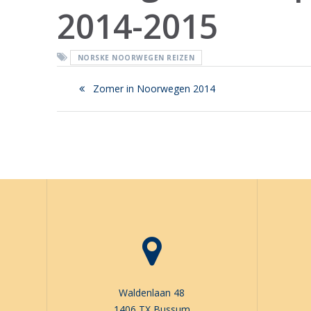
2014-2015
NORSKE NOORWEGEN REIZEN
Bericht
Previous
Zomer in Noorwegen 2014
navigatie
post:
Waldenlaan 48
1406 TX Bussum