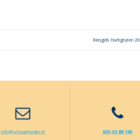
Next
Reisgids Hurtigruten 2
post:
info@schaapherder.nl
035-53 88 190