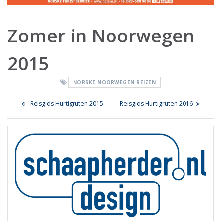
Zomer in Noorwegen
2015
NORSKE NOORWEGEN REIZEN
Bericht
Previous
Next
Reisgids Hurtigruten 2015
Reisgids Hurtigruten 2016
navigatie
post:
post: