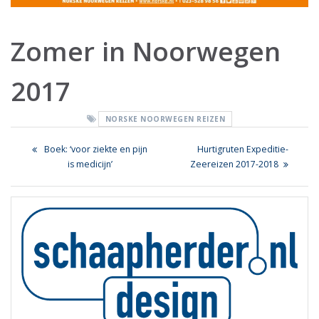
Zomer in Noorwegen
2017
NORSKE NOORWEGEN REIZEN
Bericht
Previous
Next
Boek: ‘voor ziekte en pijn
Hurtigruten Expeditie-
navigatie
post:
post:
is medicijn’
Zeereizen 2017-2018