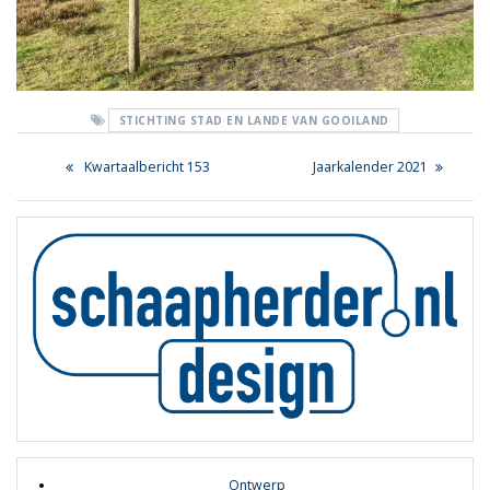
STICHTING STAD EN LANDE VAN GOOILAND
Bericht
Previous
Next
Kwartaalbericht 153
Jaarkalender 2021
navigatie
post:
post:
Ontwerp