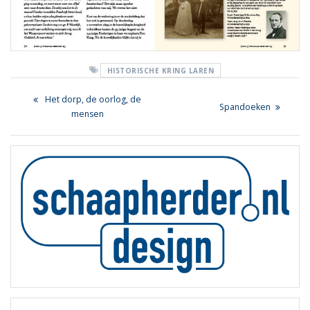
HISTORISCHE KRING LAREN
Bericht
Previous
Het dorp, de oorlog, de
Next
Spandoeken
navigatie
post:
mensen
post: