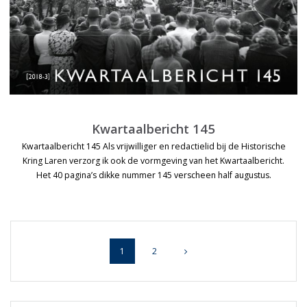
Kwartaalbericht 145
Kwartaalbericht 145 Als vrijwilliger en redactielid bij de Historische
Kring Laren verzorg ik ook de vormgeving van het Kwartaalbericht.
Het 40 pagina’s dikke nummer 145 verscheen half augustus.
Posts
Page
Page
1
2
navigation